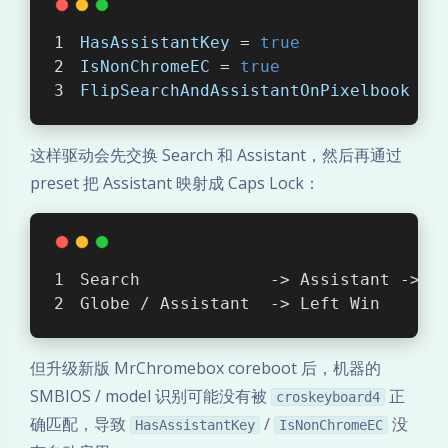
HasAssistantKey
 = 
true
IsNonChromeEC
 = 
true
FlipSearchAndAssistantOnPixelbook
 = 
这样驱动会先交换 Search 和 Assistant，然后再通过
preset 把 Assistant 映射成 Caps Lock：
Search             -> Assistant -> C
Globe / Assistant  -> Left Win
但升级新版 MrChromebox coreboot 后，机器的
SMBIOS / model 识别可能没有被
正
croskeyboard4
确匹配，导致
/
没
HasAssistantKey
IsNonChromeEC