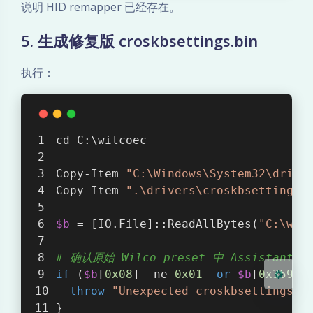
说明 HID remapper 已经存在。
5. 生成修复版 croskbsettings.bin
执行：
夜间模式
cd C:\wilcoec
Sans Serif
Serif
Copy-Item 
"C:\Windows\System32\drive
浅阴影
深阴影
Copy-Item 
".\drivers\croskbsettings-
关闭
日落
暗化
灰度
$b
 = [IO.File]::ReadAllBytes(
"C:\wil
# 确认原始 Wilco preset 中 Assistant -
if
 (
$b
[
0x08
] -ne 
0x01
 -
or
$b
[
0x359
] 
throw
"Unexpected croskbsettings-w
}