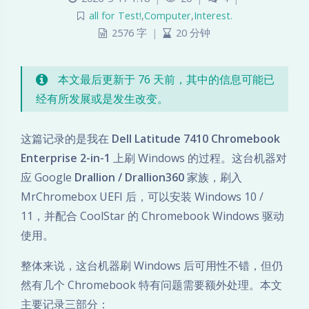
all for Test!
,
Computer
,
Interest.
e
2576 字
|
20 分钟
l
本文最后更新于 76 天前，其中的信息可能已
l
经有所发展或是发生改变。
L
这篇记录的是我在
Dell Latitude 7410 Chromebook
a
Enterprise 2-in-1
上刷 Windows 的过程。这台机器对
应 Google
Drallion / Drallion360
家族，刷入
t
MrChromebox UEFI 后，可以安装 Windows 10 /
i
11，并配合 CoolStar 的 Chromebook Windows 驱动
使用。
t
整体来说，这台机器刷 Windows 后可用性不错，但仍
u
然有几个 Chromebook 特有问题需要额外处理。本文
d
主要记录三部分：