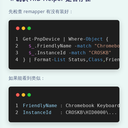
先检查 remapper 有没有装好：
Get-PnpDevice | Where-
Object
 {
$_
.FriendlyName -
match
"Chromebook
$_
.InstanceId -
match
"CROSKB"
} | Format-
List
 Status,
Class
,
Friendl
如果能看到类似：
FriendlyName 
: Chromebook Keyboard H
InstanceId   
: CROSKB\HID0000\...