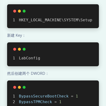
与
自
HKEY_LOCAL_MACHINE\SYSTEM\Setup
动
旋
新建 Key：
转
排
LabConfig
查
然后创建两个 DWORD：
BypassSecureBootCheck
 = 
1
BypassTPMCheck
 = 
1