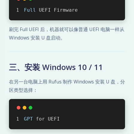
a
Full
 UEFI Firmware
r
安
刷完 Full UEFI 后，机器就可以像普通 UEFI 电脑一样从
Windows 安装 U 盘启动。
装
、
三、安装 Windows 10 / 11
S
e
在另一台电脑上用 Rufus 制作 Windows 安装 U 盘，分
区类型选择：
a
r
GPT
 for UEFI
c