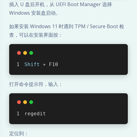
h
插入 U 盘后开机，从 UEFI Boot Manager 选择
Windows 安装盘启动。
/
如果安装 Windows 11 时遇到 TPM / Secure Boot 检
G
查，可以在安装界面按：
l
o
Shift
 + F10
b
e
打开命令提示符，输入：
键
修
regedit
复
定位到：