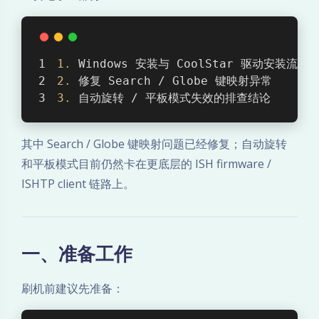
e
7
1.
 Windows 安装与 CoolStar 驱动安装流程
2.
 修复 Search / Globe 键映射异常
4
3.
 自动旋转 / 平板模式失效的排查结论
1
其中 Search / Globe 键映射问题已经修复；自动旋转
0
和平板模式目前仍然卡在更底层的 ISH firmware /
ISHTP client 链路上。
C
h
一、准备工作
r
o
刷机前建议先准备：