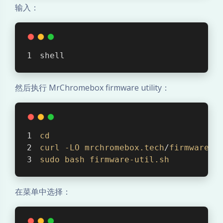
o
输入：
w
s
shell
：
C
然后执行 MrChromebox firmware utility：
o
o
cd
curl
-LO
mrchromebox
.tech
/
firmware-u
l
sudo
bash
firmware-util
.sh
S
在菜单中选择：
t