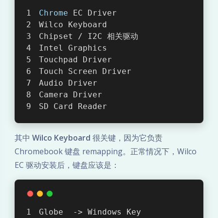
Chrome
 EC Driver
Wilco Keyboard
Chipset / I2C 相关驱动
Intel Graphics
Touchpad Driver
Touch Screen Driver
Audio Driver
Camera Driver
SD Card Reader
其中
Wilco Keyboard
很关键，因为它负责
Chromebook 键盘 remapping。正常情况下，Wilco
EC 驱动安装后，键盘应该是：
Globe  -> Windows Key