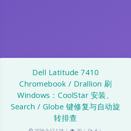
Dell Latitude 7410
Chromebook / Drallion 刷
Windows：CoolStar 安装、
Search / Globe 键修复与自动旋
转排查
D
2026-5-17 1:18
|
20
|
4
|