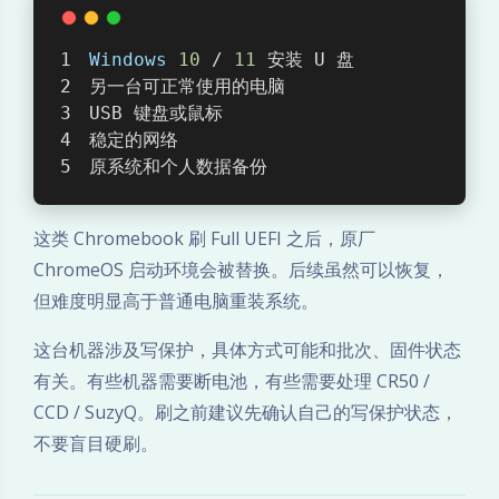
m
e
Windows
10
 / 
11
 安装 U 盘
另一台可正常使用的电脑
b
USB 键盘或鼠标
o
稳定的网络
原系统和个人数据备份
o
这类 Chromebook 刷 Full UEFI 之后，原厂
k
ChromeOS 启动环境会被替换。后续虽然可以恢复，
/
但难度明显高于普通电脑重装系统。
D
这台机器涉及写保护，具体方式可能和批次、固件状态
有关。有些机器需要断电池，有些需要处理 CR50 /
r
CCD / SuzyQ。刷之前建议先确认自己的写保护状态，
a
不要盲目硬刷。