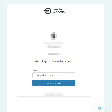
制
夜间模式
Sans Serif
Serif
浅阴影
深阴影
关闭
日落
暗化
灰度