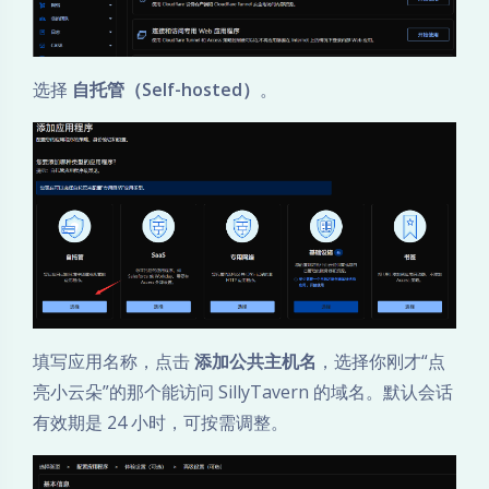
n
？
选择
自托管（Self-hosted）
。
用
C
l
o
u
d
填写应用名称，点击
添加公共主机名
，选择你刚才“点
亮小云朵”的那个能访问 SillyTavern 的域名。默认会话
f
有效期是 24 小时，可按需调整。
l