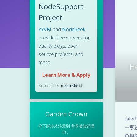
NodeSupport
Project
YxVM
and
NodeSeek
provide free servers for
quality blogs, open-
source projects, and
more.
H
Learn More & Apply
Support ID:
powershell
Garden Crown
[al
停下脚步才注意到 世界被染得雪
一家
白。
负担