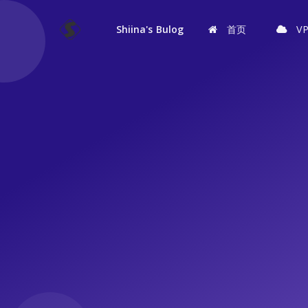
Shiina's Bulog
首页
V