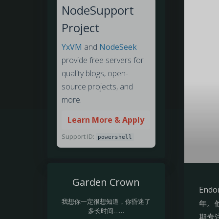
NodeSupport
Project
YxVM
and
NodeSeek
provide free servers for
quality blogs, open-
source projects, and
more.
Learn More & Apply
Support ID:
powershell
Garden Crown
End
我想你一定很想知道，你昏迷了
年。他
多长时间……
期专注