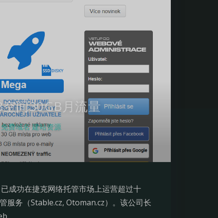
GB空间30GB月流量
免费域名
,
建站资源
夜间模式
Sans Serif
Serif
运营。该公司已成功在捷克网络托管市场上运营超过十
（Stable.cz, Otoman.cz）。该公司长
浅阴影
深阴影
b.…