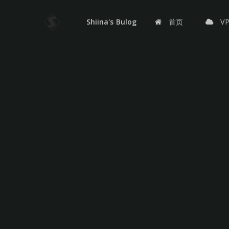
Shiina's Bulog
首页
V