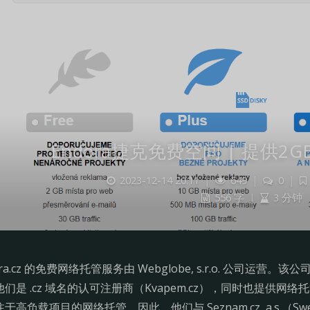
Endora捷克免费空间 | 提供2
2023-12-14 20:11
|
649
|
0
|
556 字
|
3 分钟
ora.cz 的免费网络托管服务由 Webglobe, s.r.o. 公司
们是 .cz 域名的认可注册商（Kvapem.cz），同时也提供网络托管服务
于高负载项目的网络托管。因此，他们与 Seznam.cz, a.s.（Swe