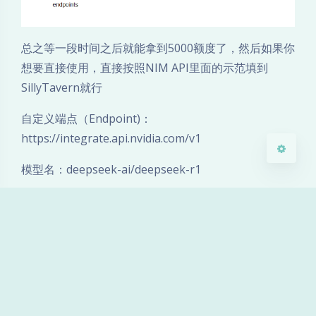
Sans Serif
Serif
总之等一段时间之后就能拿到5000额度了，然后如果你
浅阴影
深阴影
想要直接使用，直接按照NIM API里面的示范填到
SillyTavern就行
关闭
日落
暗化
灰度
自定义端点（Endpoint)：
https://integrate.api.nvidia.com/v1
模型名：deepseek-ai/deepseek-r1
我选的是自定义，后提示词为严格，测试可以生成
thinking思维链