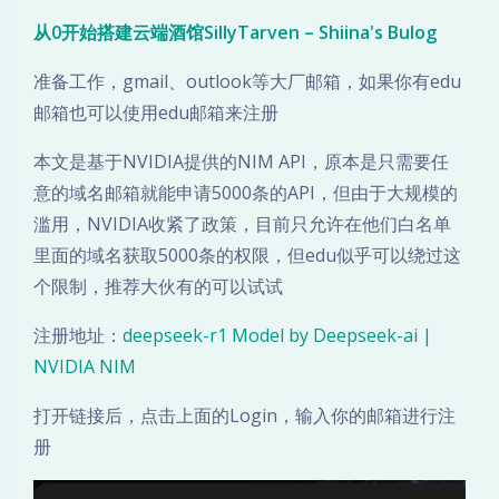
S
从0开始搭建云端酒馆SillyTarven – Shiina's Bulog
准备工作，gmail、outlook等大厂邮箱，如果你有edu
e
邮箱也可以使用edu邮箱来注册
e
本文是基于NVIDIA提供的NIM API，原本是只需要任
k
意的域名邮箱就能申请5000条的API，但由于大规模的
滥用，NVIDIA收紧了政策，目前只允许在他们白名单
R
里面的域名获取5000条的权限，但edu似乎可以绕过这
1
个限制，推荐大伙有的可以试试
接
注册地址：
deepseek-r1 Model by Deepseek-ai |
NVIDIA NIM
入
打开链接后，点击上面的Login，输入你的邮箱进行注
酒
册
馆