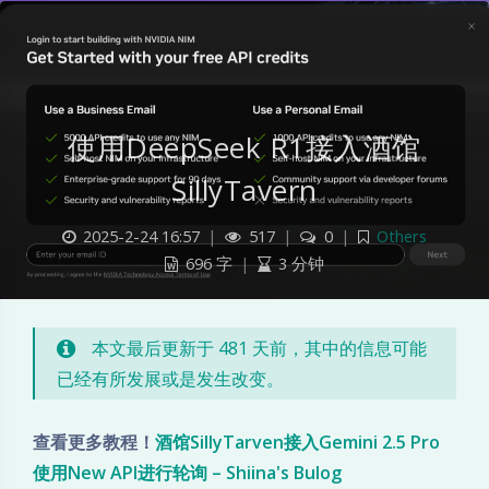
使用DeepSeek R1接入酒馆
SillyTavern
使
2025-2-24 16:57
|
517
|
0
|
Others
696 字
|
3 分钟
用
D
本文最后更新于 481 天前，其中的信息可能
e
已经有所发展或是发生改变。
e
查看更多教程！
酒馆SillyTarven接入Gemini 2.5 Pro
p
使用New API进行轮询 – Shiina's Bulog