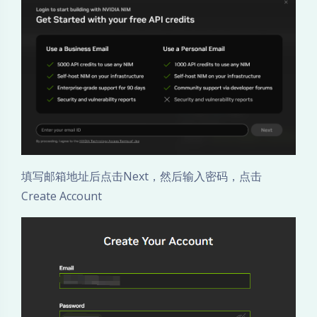
S
i
l
l
y
填写邮箱地址后点击Next，然后输入密码，点击
T
Create Account
a
v
e
r