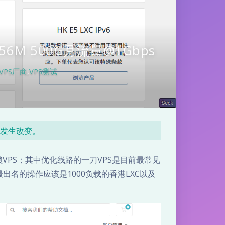
256M 500G月流量@1Gbps
VPS厂商
,
VPS测试
是发生改变。
锁VPS；其中优化线路的一刀VPS是目前最常见
最出名的操作应该是1000负载的香港LXC以及