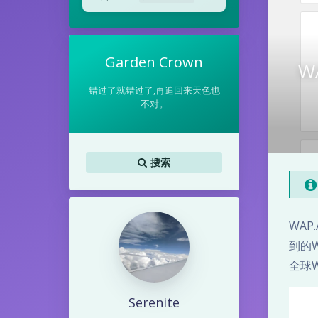
Garden Crown
W
错过了就错过了,再追回来天色也
W
不对。
A
P
搜索
.
A
WA
到的W
C
全球W
美
Serenite