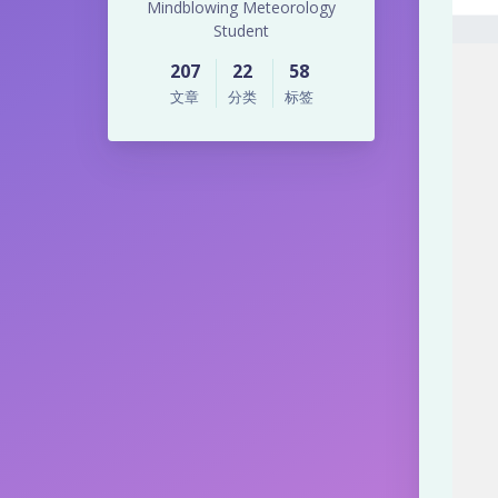
国
Mindblowing Meteorology
Student
优
207
22
58
文章
分类
标签
化
线
路
V
P
S
U
S