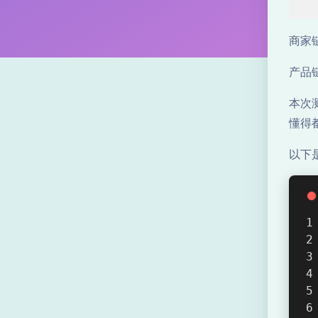
P
R
商家
O
产品链接
1
本次测
懂得
C
以下
2
5
6
M
5