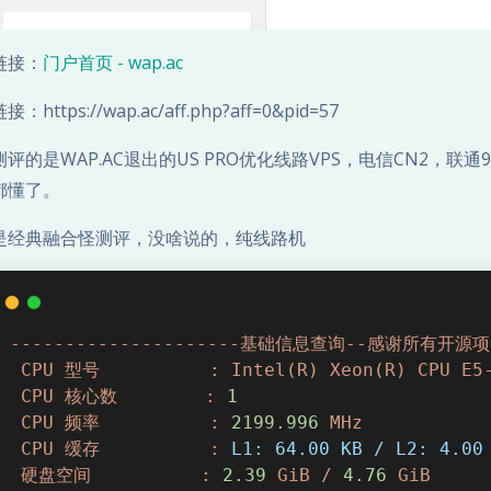
链接：
门户首页 - wap.ac
：https://wap.ac/aff.php?aff=0&pid=57
评的是WAP.AC退出的US PRO优化线路VPS，电信CN2，联
都懂了。
是经典融合怪测评，没啥说的，纯线路机
---------------------基础信息查询--感谢所有开源项目-
CPU
型号
:
Intel(R)
Xeon(R)
CPU
E5
CPU
核心数
:
1
CPU
频率
:
2199.996 
MHz
CPU
缓存
:
L1: 64.00 KB / L2: 4.00
硬盘空间
:
2.39
GiB
/
4.76
GiB