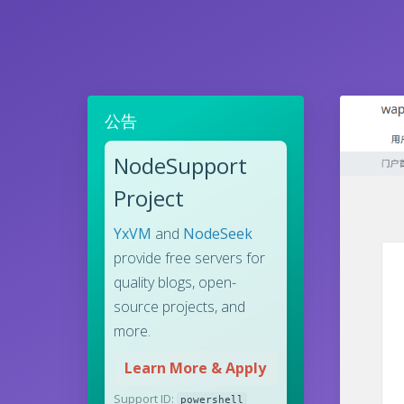
公告
NodeSupport
Project
YxVM
and
NodeSeek
provide free servers for
quality blogs, open-
source projects, and
more.
Learn More & Apply
Support ID:
powershell