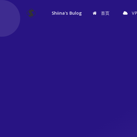
Shiina's Bulog
首页
V