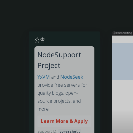
公告
NodeSupport
Project
YxVM
and
NodeSeek
provide free servers for
quality blogs, open-
source projects, and
more.
Learn More & Apply
Support ID:
powershell