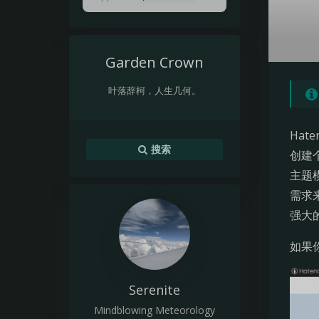
H
a
Garden Crown
t
叶落辞柯，人生几何。
e
n
Hat
搜索
创建
a
主题
需求
B
强大
l
如果
o
Serenite
g
Mindblowing Meteorology