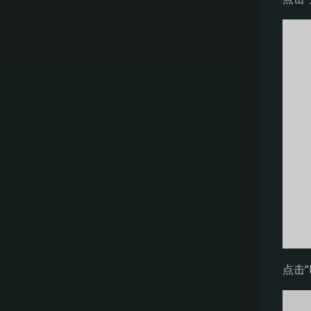
a
r
k
d
o
w
n
的
免
点击
费