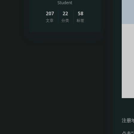
日
Student
207
22
58
本
文章
分类
标签
免
费
博
客
|
支
持
注册
M
点击