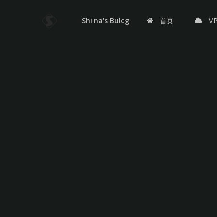
Shiina's Bulog
首页
V