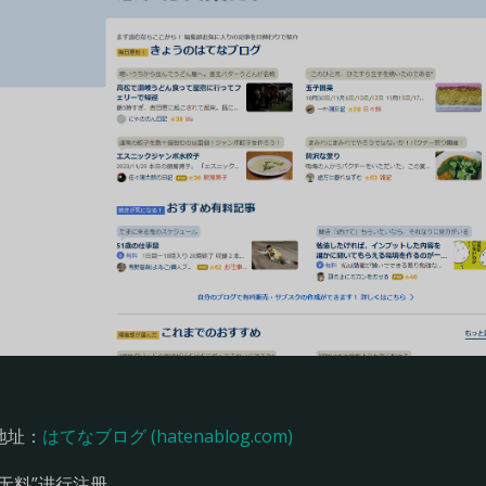
地址：
はてなブログ (hatenablog.com)
“无料”进行注册