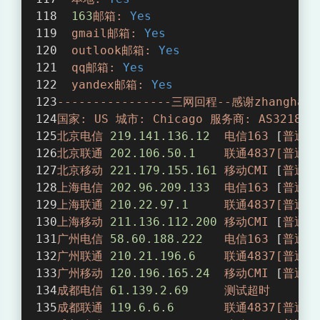
163
邮箱:
Yes
gmail邮箱:
Yes
outlook邮箱:
Yes
qq邮箱:
Yes
yandex邮箱:
Yes
----------------三网回程--感谢zhanghanyu
国家:
US
城市:
Chicago
服务商:
AS32181
北京电信
219.141
.136
.12
电信163
 [
普通线
北京联通
202.106
.50
.1
联通4837[普通线
北京移动
221.179
.155
.161
移动CMI
 [
普通线
上海电信
202.96
.209
.133
电信163
 [
普通线
上海联通
210.22
.97
.1
联通4837[普通线
上海移动
211.136
.112
.200
移动CMI
 [
普通线
广州电信
58.60
.188
.222
电信163
 [
普通线
广州联通
210.21
.196
.6
联通4837[普通线
广州移动
120.196
.165
.24
移动CMI
 [
普通线
成都电信
61.139
.2
.69
测试超时
成都联通
119.6
.6
.6
联通4837[普通线