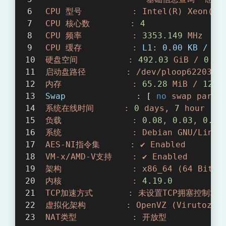
CPU
型号
:
Intel(R)
Xeon(R)
/
CPU
核心数
:
4
5
CPU
频率
:
3353.149 
MHz
CPU
缓存
:
L1: 0.00 KB / L2
0
硬盘空间
:
492.03
GiB
/
0.06
启动盘路径
:
/dev/ploop62203p1
0
内存
:
65.28
MiB
/
12.0
Swap              :
 [ 
no
swap
parti
G
系统在线时间
:
0
days,
7
hour
12
负载
:
0.08
,
0.03
,
0.05
H
系统
:
Debian
GNU/Linux
AES-NI指令集
:
✔
Enabled
D
VM-x/AMD-V支持
:
✔
Enabled
架构
:
x86_64
(64
Bit)
D
内核
:
4.19
.0
TCP加速方式
:
未设置TCP拥塞控制算法
/
虚拟化架构
:
OpenVZ
(Virutozzo
5
NAT类型
:
开放型