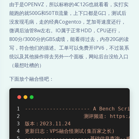
由于是OPENVZ，所以标称的4C12G也就看看，实打实
付
能跑的就500G和50TB流量，上下口都是G口，测试后
1
没发现毛病，走的经典Cogentco，芝加哥速度还行，
微调后油管8w左右。IO属于正常HDD，CPU还行，
9
800分/3000分的GB5成绩，能看得过去，内存20G的读
写，符合他们的描述。工单可以免费开IPV6，不过装系
刀
统以及其他操作得去另外一个面板，网站后台没给入口
/
（最想吐槽的）
4
下面放个融合怪吧：
C
1
---------------------
A
Bench
Script
测评频道:
https://t
2
版本：2023.11.24
更新日志：VPS融合怪测试(集百家之长)
G
---------------------基础信息查询--感谢所