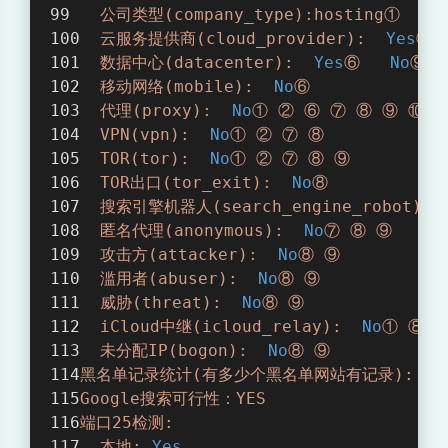
公司类型(company_type):hosting①
ho
云服务提供商(cloud_provider):
Yes
⑧
数据中心(datacenter):
Yes
⑥
No
⑨
移动网络(mobile):
No
⑥
代理(proxy):
No
①
②
⑥
⑦
⑧
⑨
⑩
VPN(vpn):
No
①
②
⑦
⑧
TOR(tor):
No
①
②
⑦
⑧
⑨
TOR出口(tor_exit):
No
⑧
搜索引擎机器人(search_engine_robot):②
匿名代理(anonymous):
No
⑦
⑧
⑨
攻击方(attacker):
No
⑧
⑨
滥用者(abuser):
No
⑧
⑨
威胁(threat):
No
⑧
⑨
iCloud中继(icloud_relay):
No
①
⑧
未分配IP(bogon):
No
⑧
⑨
黑名单记录统计(有多少个黑名单网站有记录):
无
Google搜索可行性：YES
端口25检测:
本地:
Yes