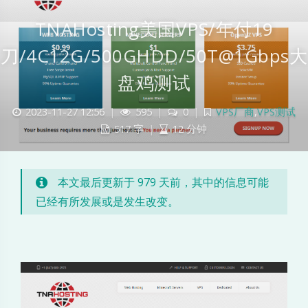
TNAHosting美国VPS/年付19
刀/4C12G/500GHDD/50T@1Gbps大
盘鸡测试
T
2023-11-27 12:56
|
595
|
0
|
VPS厂商
,
VPS测试
517 字
|
12 分钟
N
A
本文最后更新于 979 天前，其中的信息可能
H
已经有所发展或是发生改变。
o
s
t