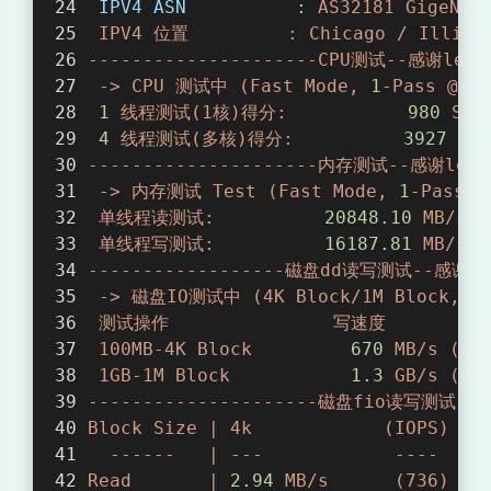
IPV4 ASN          :
AS32181
GigeNET
0
IPV4
位置
:
Chicago
/
Illino
---------------------CPU测试--感谢lemo
T
->
CPU
测试中
(Fast
Mode,
1
-Pass
@
5s
1
线程测试(1核)得分:
980
Sco
@
4
线程测试(多核)得分:
3927 
Sco
---------------------内存测试--感谢lemon
1
->
内存测试
Test
(Fast
Mode,
1
-Pass
@
单线程读测试:
20848.10
MB/s
G
单线程写测试:
16187.81
MB/s
------------------磁盘dd读写测试--感谢lem
b
->
磁盘IO测试中
(4K
Block/1M
Block,
D
测试操作
写速度
p
100MB-4K
Block
670
MB/s
(16
s
1GB-1M
Block
1.3
GB/s
(12
---------------------磁盘fio读写测试--感
大
Block
Size
|
4k
(IOPS)
|
------
|
---
----
|
盘
Read
|
2.94
MB/s
(736)
|