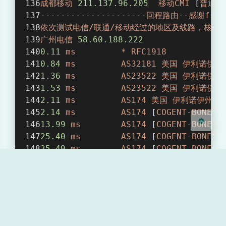
夜间模式
成都移动
211.137
.96
.205
移动CMI
 [
普通线
---------------------回程路由--感谢fsca
Sans Serif
Serif
依次测试电信/联通/移动经过的地区及线路，核心程序来自
广州电信
58.60
.188
.222
浅阴影
深阴影
0.11
ms
*
RFC1918
0.84
ms
AS32181
美国
伊利诺伊州
1.36
ms
AS23522
美国
伊利诺伊州
关闭
日落
暗化
灰度
1.53
ms
AS23522
美国
伊利诺伊州
2.11
ms
AS174
美国
伊利诺伊州
芝
2.14
ms
AS174
 [
COGENT-BONE
] 
13.99
ms
AS174
 [
COGENT-BONE
] 
25.40
ms
AS174
 [
COGENT-BONE
] 
35.49
ms
AS174
 [
COGENT-BONE
] 
49.94
ms
AS174
 [
COGENT-BONE
] 
51.00
ms
AS174
 [
COGENT-BONE
] 
50.05
ms
AS174
美国
加利福尼亚州
313.61
ms
AS4134
 [
CHINANET-BB
]
207.63
ms
AS4134
 [
CHINANET-BB
]
213.81
ms
AS4134
 [
CHINANET-BB
]