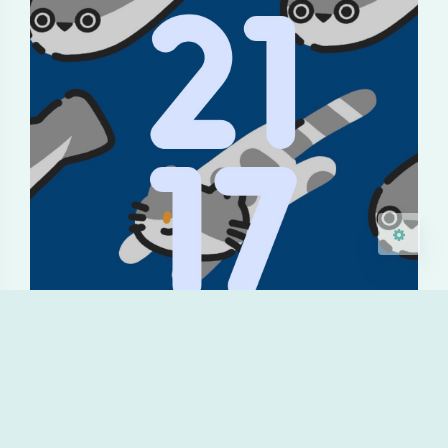
Sans Serif
Serif
浅阴影
深阴影
关闭
日落
暗化
灰度