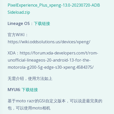
PixelExperience_Plus_xpeng-13.0-20230720-ADB
Sideload.zip
Lineage OS
：
下载链接
官方WIKI：
https://wiki.oddsolutions.us/devices/xpeng/
XDA：https://forum.xda-developers.com/t/rom-
unofficial-lineageos-20-android-13-for-the-
motorola-g200-5g-edge-s30-xpeng.4584375/
无需介绍，使用方法如上
MYUI6
:
下载链接
基于moto razr的GSI自定义版本，可以说是最完美的
包，可以使用moto相机