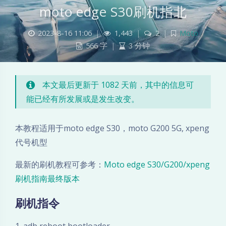
moto edge S30刷机指北
m
2023-8-16 11:06
|
1,443
|
2
|
Moto
566 字
|
3 分钟
o
t
本文最后更新于 1082 天前，其中的信息可
o
能已经有所发展或是发生改变。
e
本教程适用于moto edge S30，moto G200 5G, xpeng
d
代号机型
g
最新的刷机教程可参考：
Moto edge S30/G200/xpeng
刷机指南最终版本
e
刷机指令
S
1. adb reboot bootloader